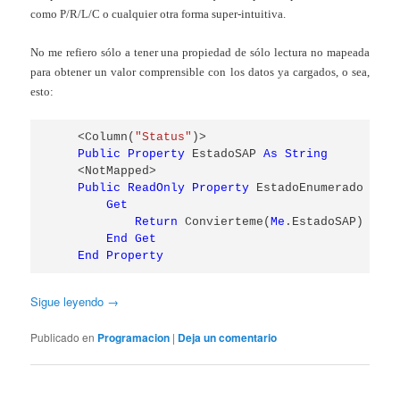
como P/R/L/C o cualquier otra forma super-intuitiva.
No me refiero sólo a tener una propiedad de sólo lectura no mapeada
para obtener un valor comprensible con los datos ya cargados, o sea,
esto:
    <Column(
"Status"
)>

Public
Property
 EstadoSAP 
As
String
    <NotMapped>

Public
ReadOnly
Property
 EstadoEnumerado 
As
 E
Get
Return
 Convierteme(
Me
.EstadoSAP)

End
Get
End
Property
Sigue leyendo
→
Publicado en
Programacion
|
Deja un comentario