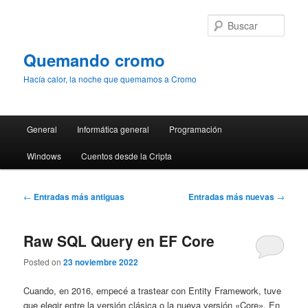
Ir
Ir
al
al
Busc
contenido
contenido
principal
secundario
Quemando cromo
Hacía calor, la noche que quemamos a Cromo
Menú
General
Informática general
Programación
principal
Windows
Cuentos desde la Cripta
Navegación
←
Entradas más antiguas
Entradas más nuevas
→
de
entradas
Raw SQL Query en EF Core
Posted on
23 noviembre 2022
Cuando, en 2016, empecé a trastear con Entity Framework, tuve
que elegir entre la versión clásica o la nueva versión «Core». En