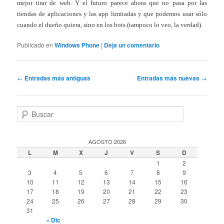
mejor tirar de web. Y el futuro parece ahora que no pasa por las
tiendas de aplicaciones y las app limitadas y que podemos usar sólo
cuando el dueño quiera, sino en los bots (tampoco lo veo, la verdad).
Publicado en
Windows Phone
|
Deja un comentario
Navegación
←
Entradas más antiguas
Entradas más nuevas
→
de
entradas
B
u
s
c
AGOSTO 2026
a
L
M
X
J
V
S
D
r
1
2
3
4
5
6
7
8
9
10
11
12
13
14
15
16
17
18
19
20
21
22
23
24
25
26
27
28
29
30
31
« Dic