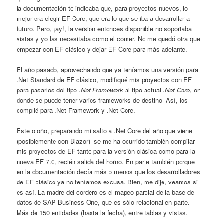
la documentación te indicaba que, para proyectos nuevos, lo
mejor era elegir EF Core, que era lo que se iba a desarrollar a
futuro. Pero, ¡ay!, la versión entonces disponible no soportaba
vistas y yo las necesitaba como el comer. No me quedó otra que
empezar con EF clásico y dejar EF Core para más adelante.
El año pasado, aprovechando que ya teníamos una versión para
.Net Standard de EF clásico, modifiqué mis proyectos con EF
para pasarlos del tipo
.Net Framework
al tipo actual
.Net Core
, en
donde se puede tener varios frameworks de destino. Así, los
compilé para .Net Framework y .Net Core.
Este otoño, preparando mi salto a .Net Core del año que viene
(posiblemente con Blazor), se me ha ocurrido también compilar
mis proyectos de EF tanto para la versión clásica como para la
nueva EF 7.0, recién salida del horno. En parte también porque
en la documentación decía más o menos que los desarrolladores
de EF clásico ya no teníamos excusa. Bien, me dije, veamos si
es así. La madre del cordero es el mapeo parcial de la base de
datos de SAP Business One, que es sólo relacional en parte.
Más de 150 entidades (hasta la fecha), entre tablas y vistas.