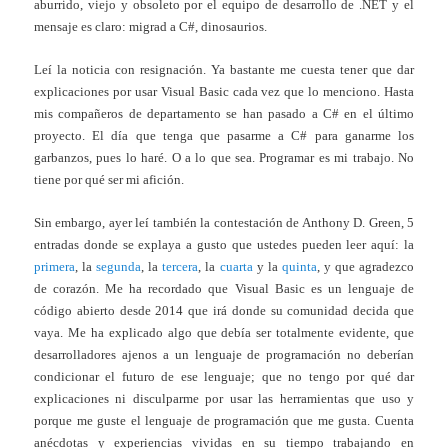
aburrido, viejo y obsoleto por el equipo de desarrollo de .NET y el
mensaje es claro: migrad a C#, dinosaurios.
Leí la noticia con resignación. Ya bastante me cuesta tener que dar
explicaciones por usar Visual Basic cada vez que lo menciono. Hasta
mis compañeros de departamento se han pasado a C# en el último
proyecto. El día que tenga que pasarme a C# para ganarme los
garbanzos, pues lo haré. O a lo que sea. Programar es mi trabajo. No
tiene por qué ser mi afición.
Sin embargo, ayer leí también la contestación de Anthony D. Green, 5
entradas donde se explaya a gusto que ustedes pueden leer aquí: la
primera
, la
segunda
, la
tercera
, la
cuarta
y la
quinta
, y que agradezco
de corazón. Me ha recordado que Visual Basic es un lenguaje de
código abierto desde 2014 que irá donde su comunidad decida que
vaya. Me ha explicado algo que debía ser totalmente evidente, que
desarrolladores ajenos a un lenguaje de programación no deberían
condicionar el futuro de ese lenguaje; que no tengo por qué dar
explicaciones ni disculparme por usar las herramientas que uso y
porque me guste el lenguaje de programación que me gusta. Cuenta
anécdotas y experiencias vividas en su tiempo trabajando en