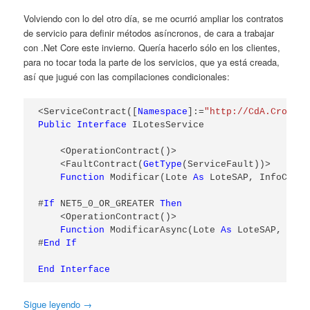
Volviendo con lo del otro día, se me ocurrió ampliar los contratos
de servicio para definir métodos asíncronos, de cara a trabajar
con .Net Core este invierno. Quería hacerlo sólo en los clientes,
para no tocar toda la parte de los servicios, que ya está creada,
así que jugué con las compilaciones condicionales:
<ServiceContract([
Namespace
]:=
"http://CdA.Cromo.S
Public
Interface
 ILotesService

    <OperationContract()>

    <FaultContract(
GetType
(ServiceFault))>

Function
 Modificar(Lote 
As
 LoteSAP, InfoConfi
#
If
 NET5_0_OR_GREATER 
Then
    <OperationContract()>

Function
 ModificarAsync(Lote 
As
 LoteSAP, Info
#
End
If
End
Interface
Sigue leyendo
→