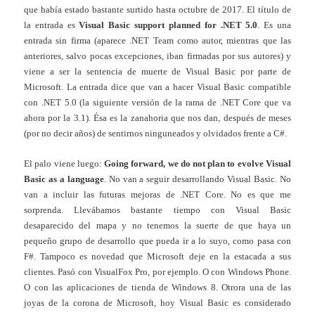
que había estado bastante surtido hasta octubre de 2017. El título de
la entrada es
Visual Basic support planned for .NET 5.0
. Es una
entrada sin firma (aparece .NET Team como autor, mientras que las
anteriores, salvo pocas excepciones, iban firmadas por sus autores) y
viene a ser la sentencia de muerte de Visual Basic por parte de
Microsoft. La entrada dice que van a hacer Visual Basic compatible
con .NET 5.0 (la siguiente versión de la rama de .NET Core que va
ahora por la 3.1). Ésa es la zanahoria que nos dan, después de meses
(por no decir años) de sentirnos ninguneados y olvidados frente a C#.
El palo viene luego:
Going forward, we do not plan to evolve Visual
Basic as a language
. No van a seguir desarrollando Visual Basic. No
van a incluir las futuras mejoras de .NET Core. No es que me
sorprenda. Llevábamos bastante tiempo con Visual Basic
desaparecido del mapa y no tenemos la suerte de que haya un
pequeño grupo de desarrollo que pueda ir a lo suyo, como pasa con
F#. Tampoco es novedad que Microsoft deje en la estacada a sus
clientes. Pasó con VisualFox Pro, por ejemplo. O con Windows Phone.
O con las aplicaciones de tienda de Windows 8. Otrora una de las
joyas de la corona de Microsoft, hoy Visual Basic es considerado