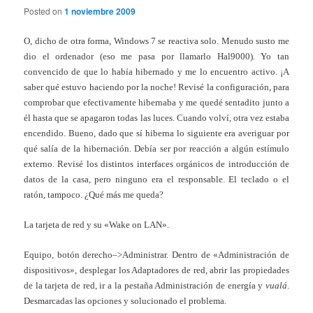
Posted on
1 noviembre 2009
O, dicho de otra forma, Windows 7 se reactiva solo. Menudo susto me
dio el ordenador (eso me pasa por llamarlo Hal9000). Yo tan
convencido de que lo había hibernado y me lo encuentro activo. ¡A
saber qué estuvo haciendo por la noche! Revisé la configuración, para
comprobar que efectivamente hibernaba y me quedé sentadito junto a
él hasta que se apagaron todas las luces. Cuando volví, otra vez estaba
encendido. Bueno, dado que sí hiberna lo siguiente era averiguar por
qué salía de la hibernación. Debía ser por reacción a algún estímulo
externo. Revisé los distintos interfaces orgánicos de introducción de
datos de la casa, pero ninguno era el responsable. El teclado o el
ratón, tampoco. ¿Qué más me queda?
La tarjeta de red y su «Wake on LAN».
Equipo, botón derecho–>Administrar. Dentro de «Administración de
dispositivos», desplegar los Adaptadores de red, abrir las propiedades
de la tarjeta de red, ir a la pestaña Administración de energía y
vualá
.
Desmarcadas las opciones y solucionado el problema.