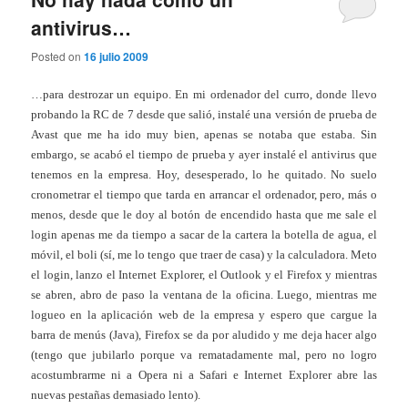
antivirus…
Posted on
16 julio 2009
…para destrozar un equipo. En mi ordenador del curro, donde llevo
probando la RC de 7 desde que salió, instalé una versión de prueba de
Avast que me ha ido muy bien, apenas se notaba que estaba. Sin
embargo, se acabó el tiempo de prueba y ayer instalé el antivirus que
tenemos en la empresa. Hoy, desesperado, lo he quitado. No suelo
cronometrar el tiempo que tarda en arrancar el ordenador, pero, más o
menos, desde que le doy al botón de encendido hasta que me sale el
login apenas me da tiempo a sacar de la cartera la botella de agua, el
móvil, el boli (sí, me lo tengo que traer de casa) y la calculadora. Meto
el login, lanzo el Internet Explorer, el Outlook y el Firefox y mientras
se abren, abro de paso la ventana de la oficina. Luego, mientras me
logueo en la aplicación web de la empresa y espero que cargue la
barra de menús (Java), Firefox se da por aludido y me deja hacer algo
(tengo que jubilarlo porque va rematadamente mal, pero no logro
acostumbrarme ni a Opera ni a Safari e Internet Explorer abre las
nuevas pestañas demasiado lento).