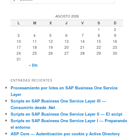
u
s
c
AGOSTO 2026
a
L
M
X
J
V
S
D
r
1
2
3
4
5
6
7
8
9
10
11
12
13
14
15
16
17
18
19
20
21
22
23
24
25
26
27
28
29
30
31
« Dic
ENTRADAS RECIENTES
Procesamiento por lotes en SAP Business One Service
Layer
Scripts en SAP Business One Service Layer III —
Consumirlo desde .Net
Scripts en SAP Business One Service Layer II — El script
Scripts en SAP Business One Service Layer I — Preparando
el entorno
ASP Core — Autenticación por cookie y Active Directory