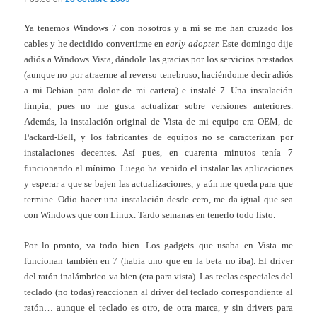
Ya tenemos Windows 7 con nosotros y a mí se me han cruzado los
cables y he decidido convertirme en
early adopter.
Este domingo dije
adiós a Windows Vista, dándole las gracias por los servicios prestados
(aunque no por atraerme al reverso tenebroso, haciéndome decir adiós
a mi Debian para dolor de mi cartera) e instalé 7. Una instalación
limpia, pues no me gusta actualizar sobre versiones anteriores.
Además, la instalación original de Vista de mi equipo era OEM, de
Packard-Bell, y los fabricantes de equipos no se caracterizan por
instalaciones decentes. Así pues, en cuarenta minutos tenía 7
funcionando al mínimo. Luego ha venido el instalar las aplicaciones
y esperar a que se bajen las actualizaciones, y aún me queda para que
termine. Odio hacer una instalación desde cero, me da igual que sea
con Windows que con Linux. Tardo semanas en tenerlo todo listo.
Por lo pronto, va todo bien. Los gadgets que usaba en Vista me
funcionan también en 7 (había uno que en la beta no iba). El driver
del ratón inalámbrico va bien (era para vista). Las teclas especiales del
teclado (no todas) reaccionan al driver del teclado correspondiente al
ratón… aunque el teclado es otro, de otra marca, y sin drivers para