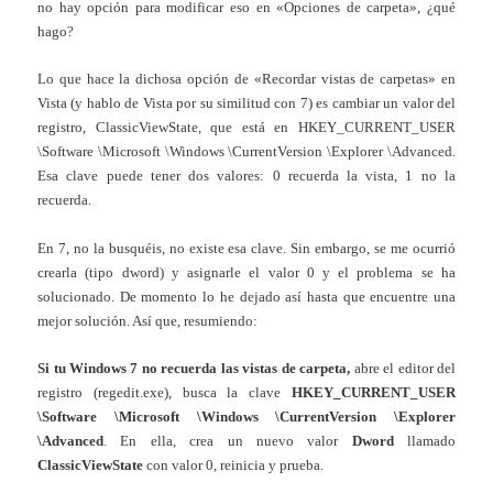
no hay opción para modificar eso en «Opciones de carpeta», ¿qué
hago?
Lo que hace la dichosa opción de «Recordar vistas de carpetas» en
Vista (y hablo de Vista por su similitud con 7) es cambiar un valor del
registro, ClassicViewState, que está en HKEY_CURRENT_USER
\Software \Microsoft \Windows \CurrentVersion \Explorer \Advanced.
Esa clave puede tener dos valores: 0 recuerda la vista, 1 no la
recuerda.
En 7, no la busquéis, no existe esa clave. Sin embargo, se me ocurrió
crearla (tipo dword) y asignarle el valor 0 y el problema se ha
solucionado. De momento lo he dejado así hasta que encuentre una
mejor solución. Así que, resumiendo:
Si tu Windows 7 no recuerda las vistas de carpeta,
abre el editor del
registro (regedit.exe), busca la clave
HKEY_CURRENT_USER
\Software \Microsoft \Windows \CurrentVersion \Explorer
\Advanced
. En ella, crea un nuevo valor
Dword
llamado
ClassicViewState
con valor 0, reinicia y prueba.