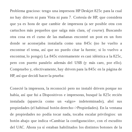
Problema gracioso: tengo una impresora HP Deskjet 825c para la cual
no hay drivers ni para Vista ni para 7. Cortesía de HP, que considera
que ya es hora de que cambie de impresora (a ser posible otra con
cartuchos más pequeños que salga más clara,
of course
). Buscando
otra cosa en el curso de las mañanas encontré un post en un foro
donde se aconsejaba instalarla como una 845c (no he vuelto a
encontrar el tema, así que no puedo citar la fuente; si lo vuelvo a
encontrar, lo pongo). La 845c externamente es casi idéntica a la 825c,
pero con puerto paralelo además del USB (y más caro, por ello).
Compruebo y, efectivamente, hay drivers para la 845c en la página de
HP, así que decidí hacer la prueba:
Conecté la impresora, la reconoció pero no instaló drivers porque no
había, así que fui a Dispositivos e impresoras, busqué la 825c recién
instalada (aparecía como un «algo» indeterminado), abrí sus
propiedades (el habitual botón derecho–>Propiedades). En la ventana
de propiedades no podía tocar nada, tocaba escalar privilegios: un
botón abajo que indica «Cambiar la configuración», con el escudito
del UAC. Ahora ya sí estaban habilitados los distintos botones de la