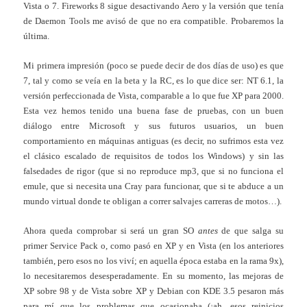
Vista o 7. Fireworks 8 sigue desactivando Aero y la versión que tenía
de Daemon Tools me avisó de que no era compatible. Probaremos la
última.
Mi primera impresión (poco se puede decir de dos días de uso) es que
7, tal y como se veía en la beta y la RC, es lo que dice ser: NT 6.1, la
versión perfeccionada de Vista, comparable a lo que fue XP para 2000.
Esta vez hemos tenido una buena fase de pruebas, con un buen
diálogo entre Microsoft y sus futuros usuarios, un buen
comportamiento en máquinas antiguas (es decir, no sufrimos esta vez
el clásico escalado de requisitos de todos los Windows) y sin las
falsedades de rigor (que si no reproduce mp3, que si no funciona el
emule, que si necesita una Cray para funcionar, que si te abduce a un
mundo virtual donde te obligan a correr salvajes carreras de motos…).
Ahora queda comprobar si será un gran SO
antes
de que salga su
primer Service Pack o, como pasó en XP y en Vista (en los anteriores
también, pero esos no los viví; en aquella época estaba en la rama 9x),
lo necesitaremos desesperadamente. En su momento, las mejoras de
XP sobre 98 y de Vista sobre XP y Debian con KDE 3.5 pesaron más
para mí que los problemas que ocasionaba (¡ah, esos reinicios