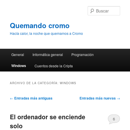
Ir
Ir
al
al
Busc
contenido
contenido
principal
secundario
Quemando cromo
Hacía calor, la noche que quemamos a Cromo
Menú
General
Informática general
Programación
principal
Windows
Cuentos desde la Cripta
ARCHIVO DE LA CATEGORÍA:
WINDOWS
Navegación
←
Entradas más antiguas
Entradas más nuevas
→
de
entradas
El ordenador se enciende
6
solo