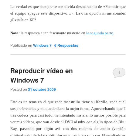
La verdad es que siempre se me olvida desmarcar lo de «Permitir que
el equipo apague este dispositivo…». La otra opción ni me sonaba.
¿Existía en XP?
Nota:
la respuesta a tan fascinante misterio en
la segunda parte
.
Publicado en
Windows 7
|
6
Respuestas
Reproducir vídeo en
1
Windows 7
Posted on
31 octubre 2009
Este es un tema en el que cada maestrillo tiene su librillo, cada cual
sus preferencias y no quede claro la mejor forma. Aprovechando que 7
trae códecs para casi todo, he intentado instalar lo menos posible para
ver mis vídeos, que van desde el DVD al mkv con algún ripeo de Blu-
Ray, pasando por algún avi con dos cadenas de audio (versión
original y doblada) y subtítulos en un archivo srt o ssa. El resultado es