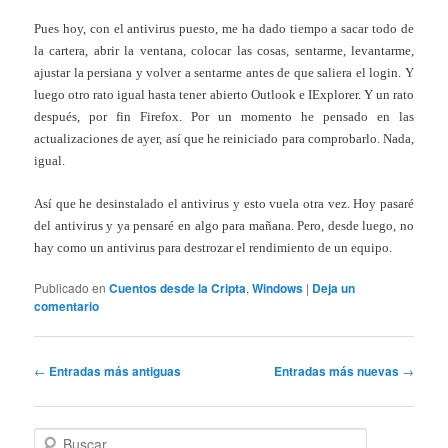
Pues hoy, con el antivirus puesto, me ha dado tiempo a sacar todo de
la cartera, abrir la ventana, colocar las cosas, sentarme, levantarme,
ajustar la persiana y volver a sentarme antes de que saliera el login. Y
luego otro rato igual hasta tener abierto Outlook e IExplorer. Y un rato
después, por fin Firefox. Por un momento he pensado en las
actualizaciones de ayer, así que he reiniciado para comprobarlo. Nada,
igual.
Así que he desinstalado el antivirus y esto vuela otra vez. Hoy pasaré
del antivirus y ya pensaré en algo para mañana. Pero, desde luego, no
hay como un antivirus para destrozar el rendimiento de un equipo.
Publicado en
Cuentos desde la Cripta
,
Windows
|
Deja un
comentario
Navegación
←
Entradas más antiguas
Entradas más nuevas
→
de
entradas
B