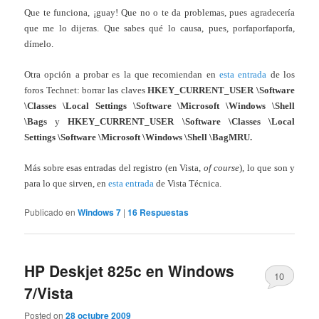
Que te funciona, ¡guay! Que no o te da problemas, pues agradecería
que me lo dijeras. Que sabes qué lo causa, pues, porfaporfaporfa,
dímelo.
Otra opción a probar es la que recomiendan en
esta entrada
de los
foros Technet: borrar las claves
HKEY_CURRENT_USER \Software
\Classes \Local Settings \Software \Microsoft \Windows \Shell
\Bags
y
HKEY_CURRENT_USER \Software \Classes \Local
Settings \Software \Microsoft \Windows \Shell \BagMRU.
Más sobre esas entradas del registro (en Vista,
of course
), lo que son y
para lo que sirven, en
esta entrada
de Vista Técnica.
Publicado en
Windows 7
|
16
Respuestas
HP Deskjet 825c en Windows
10
7/Vista
Posted on
28 octubre 2009