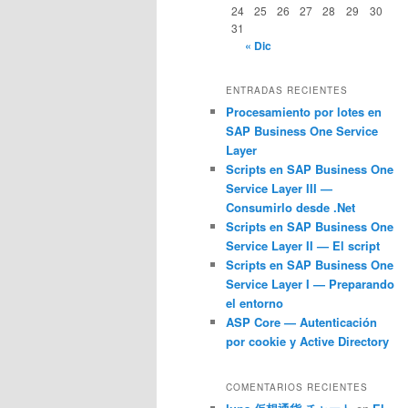
24
25
26
27
28
29
30
31
« Dic
ENTRADAS RECIENTES
Procesamiento por lotes en
SAP Business One Service
Layer
Scripts en SAP Business One
Service Layer III —
Consumirlo desde .Net
Scripts en SAP Business One
Service Layer II — El script
Scripts en SAP Business One
Service Layer I — Preparando
el entorno
ASP Core — Autenticación
por cookie y Active Directory
COMENTARIOS RECIENTES