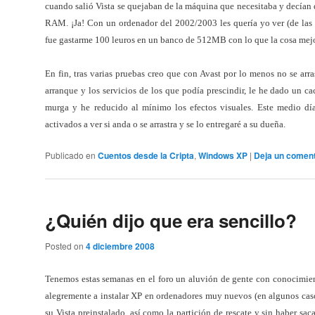
cuando salió Vista se quejaban de la máquina que necesitaba y decía
RAM. ¡Ja! Con un ordenador del 2002/2003 les quería yo ver (de las 
fue gastarme 100 leuros en un banco de 512MB con lo que la cosa me
En fin, tras varias pruebas creo que con Avast por lo menos no se arra
arranque y los servicios de los que podía prescindir, le he dado un ca
murga y he reducido al mínimo los efectos visuales. Este medio día 
activados a ver si anda o se arrastra y se lo entregaré a su dueña.
Publicado en
Cuentos desde la Cripta
,
Windows XP
|
Deja un coment
¿Quién dijo que era sencillo?
Posted on
4 diciembre 2008
Tenemos estas semanas en el foro un aluvión de gente con conocimien
alegremente a instalar XP en ordenadores muy nuevos (en algunos cas
su Vista preinstalado, así como la partición de rescate y sin haber sac