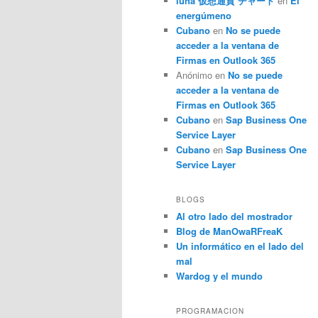
luna 仮想通貨 チャート
en
El
energúmeno
Cubano
en
No se puede
acceder a la ventana de
Firmas en Outlook 365
Anónimo
en
No se puede
acceder a la ventana de
Firmas en Outlook 365
Cubano
en
Sap Business One
Service Layer
Cubano
en
Sap Business One
Service Layer
BLOGS
Al otro lado del mostrador
Blog de ManOwaRFreaK
Un informático en el lado del
mal
Wardog y el mundo
PROGRAMACION