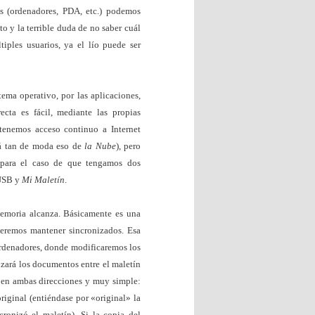
 (ordenadores, PDA, etc.) podemos
 y la terrible duda de no saber cuál
iples usuarios, ya el lío puede ser
tema operativo, por las aplicaciones,
cta es fácil, mediante las propias
tenemos acceso continuo a Internet
tá tan de moda eso de
la Nube
), pero
 para el caso de que tengamos dos
 USB y
Mi Maletín
.
emoria alcanza. Básicamente es una
eremos mantener sincronizados. Esa
ordenadores, donde modificaremos los
ará los documentos entre el maletín
s en ambas direcciones y muy simple:
iginal (entiéndase por «original» la
ronizó el maletín). Si la copia del