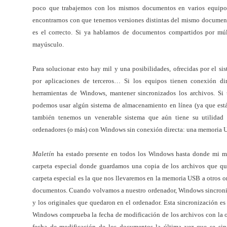
poco que trabajemos con los mismos documentos en varios equipos
encontrarnos con que tenemos versiones distintas del mismo documento
es el correcto. Si ya hablamos de documentos compartidos por múlt
mayúsculo.
Para solucionar esto hay mil y una posibilidades, ofrecidas por el sis
por aplicaciones de terceros… Si los equipos tienen conexión dire
herramientas de Windows, mantener sincronizados los archivos. Si 
podemos usar algún sistema de almacenamiento en línea (ya que es
también tenemos un venerable sistema que aún tiene su utilidad
ordenadores (o más) con Windows sin conexión directa: una memoria
Maletín
ha estado presente en todos los Windows hasta donde mi m
carpeta especial donde guardamos una copia de los archivos que qu
carpeta especial es la que nos llevaremos en la memoria USB a otros 
documentos. Cuando volvamos a nuestro ordenador, Windows sincroniz
y los originales que quedaron en el ordenador. Esta sincronización e
Windows comprueba la fecha de modificación de los archivos con la or
fecha de modificación de los documentos la última vez que se sinc