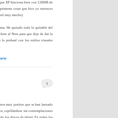
n que XP funciona bien con 128MB de
primeras cosas que hice yo entonces
joró muy mucho).
stra. He quitado todo lo quitable del
chete al Nero para que deje de dar la
lo probaré con los estilos visuales
ario
3
tos muy justitos que se han lanzado
os, cepillándose sin contemplaciones
ado los discos de ídem). En todos los