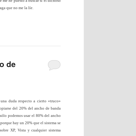
e me he puesto a buscar si el dichoso
aga que no me la líe.
o de
una duda respecto a cierto «truco»
ropiarse del 20% del ancho de banda
 sólo podemos usar el 80% del ancho
, porque hay un 20% que el sistema se
 sobre XP, Vista y cualquier sistema