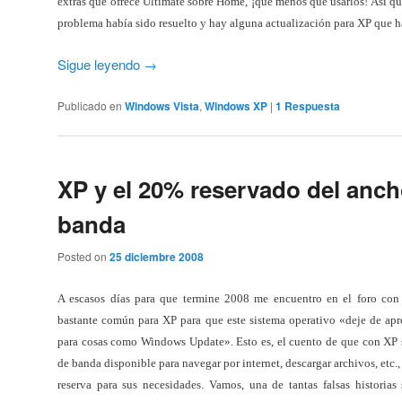
extras que ofrece Ultimate sobre Home, ¡qué menos que usarlos! Así qu
problema había sido resuelto y hay alguna actualización para XP que h
Sigue leyendo
→
Publicado en
Windows Vista
,
Windows XP
|
1
Respuesta
XP y el 20% reservado del anch
banda
Posted on
25 diciembre 2008
A escasos días para que termine 2008 me encuentro en el foro con 
bastante común para XP para que este sistema operativo «deje de ap
para cosas como Windows Update». Esto es, el cuento de que con XP
de banda disponible para navegar por internet, descargar archivos, etc.
reserva para sus necesidades. Vamos, una de tantas falsas historias