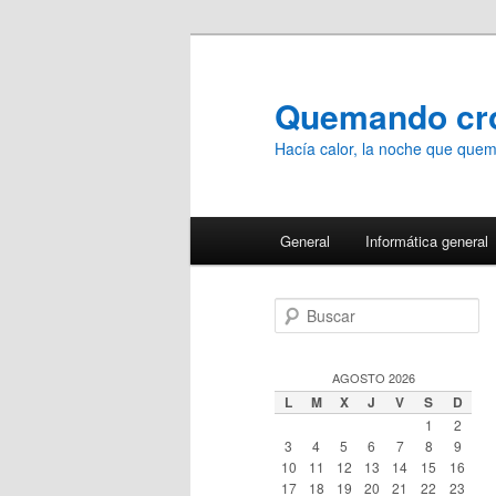
Ir
Ir
al
al
contenido
contenido
Quemando c
principal
secundario
Hacía calor, la noche que qu
Menú
General
Informática general
principal
B
u
s
c
AGOSTO 2026
a
L
M
X
J
V
S
D
r
1
2
3
4
5
6
7
8
9
10
11
12
13
14
15
16
17
18
19
20
21
22
23