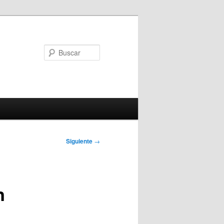
Buscar
Siguiente
→
n