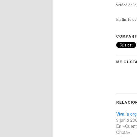
verdad de la 
En fin, lo d
COMPART
ME GUSTA
RELACIO
Viva la or
9 junio 20
En «Cuent
Cripta»