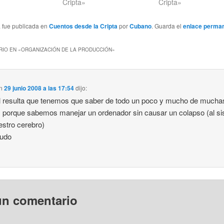
Cripta»
Cripta»
a fue publicada en
Cuentos desde la Cripta
por
Cubano
. Guarda el
enlace perma
IO EN «
ORGANIZACIÓN DE LA PRODUCCIÓN
»
n
29 junio 2008 a las 17:54
dijo:
al resulta que tenemos que saber de todo un poco y mucho de mucha
 porque sabemos manejar un ordenador sin causar un colapso (al s
estro cerebro)
ludo
un comentario