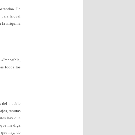
perando». La
 para la cual
en la máquina
 «Imposible,
gas todos los
s del mueble
ajos, ranuras
ntes hay que
é que me diga
 que hay, de