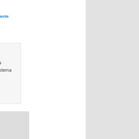
nente
.
s
istema