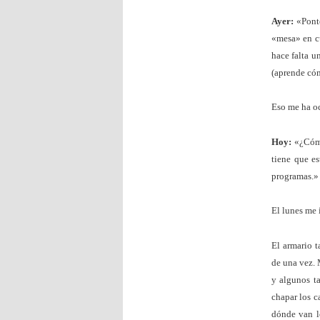
Ayer:
«Ponte
«mesa» en cu
hace falta u
(aprende cóm
Eso me ha oc
Hoy:
«¿Cómo
tiene que es
programas.»
El lunes me 
El armario 
de una vez. 
y algunos t
chapar los c
dónde van l