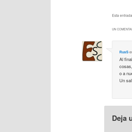
Esta entrad
UN COMENTAR
RusS
e
Al fin
cosas,
o a nu
Un sa
Deja 