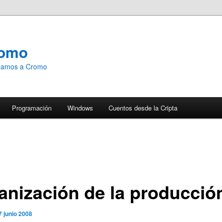
romo
emamos a Cromo
Programación
Windows
Cuentos desde la Cripta
anización de la producció
7 junio 2008