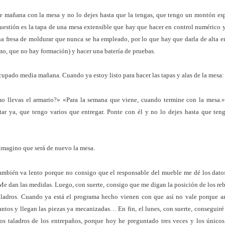
 mañana con la mesa y no lo dejes hasta que la tengas, que tengo un montón es
estión es la tapa de una mesa extensible que hay que hacer en control numérico y
na fresa de moldurar que nunca se ha empleado, por lo que hay que darla de alta 
o, que no hay formación) y hacer una batería de pruebas.
upado media mañana. Cuando ya estoy listo para hacer las tapas y alas de la mesa:
 llevas el armario?» «Para la semana que viene, cuando termine con la mesa.»
tar ya, que tengo varios que entregar. Ponte con él y no lo dejes hasta que ten
imagino que será de nuevo la mesa.
también va lento porque no consigo que el responsable del mueble me dé los dato
Me dan las medidas. Luego, con suerte, consigo que me digan la posición de los reb
aladros. Cuando ya está el programa hecho vienen con que así no vale porque a
antos y llegan las piezas ya mecanizadas… En fin, el lunes, con suerte, conseguir
os taladros de los entrepaños, porque hoy he preguntado tres veces y los únicos