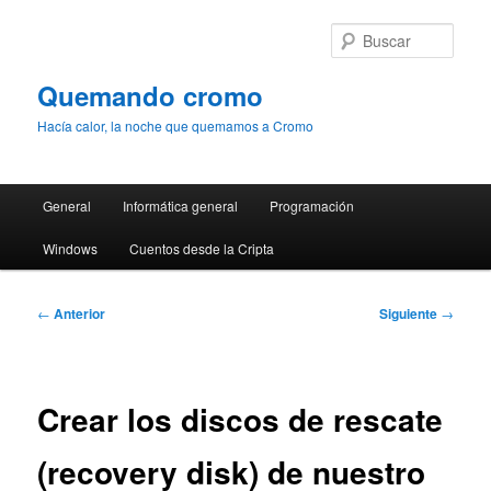
Ir
al
Busc
contenido
principal
Quemando cromo
Hacía calor, la noche que quemamos a Cromo
Menú
General
Informática general
Programación
principal
Windows
Cuentos desde la Cripta
Navegación
←
Anterior
Siguiente
→
de
entradas
Crear los discos de rescate
(recovery disk) de nuestro