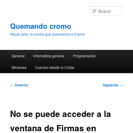
Ir
al
Busc
contenido
principal
Quemando cromo
Hacía calor, la noche que quemamos a Cromo
Menú
General
Informática general
Programación
principal
Windows
Cuentos desde la Cripta
Navegación
←
Anterior
Siguiente
→
de
entradas
No se puede acceder a la
ventana de Firmas en