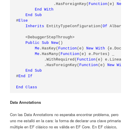
                .HasForeignKey(
Function
(e) 
New
Wi
End
With
End
Sub
#
Else
Inherits
 EntityTypeConfiguration(
Of
 AlbaranVe
    <DebuggerStepThrough>

Public
Sub
New
()

Me
.HasKey(
Function
(e) 
New
With
 {e.DocEntr
Me
.HasMany(
Function
(e) e.Portes) _

            .WithRequired(
Function
(e) e.Linea) _

            .HasForeignKey(
Function
(e) 
New
With
 {
End
Sub
#
End
If
End
Class
Data Annotations
Con las Data Annotations no esperaba encontrar problema, pero
uno me estalló en la cara: la forma de declarar una clave primaria
múltiple en EF clásico no es válida en EF Core. En EF clásico,