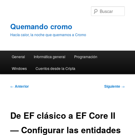
Ir
al
Busc
contenido
principal
Quemando cromo
Hacía calor, la noche que quemamos a Cromo
Menú
General
Informática general
Programación
principal
Windows
Cuentos desde la Cripta
Navegación
←
Anterior
Siguiente
→
de
entradas
De EF clásico a EF Core II
— Configurar las entidades