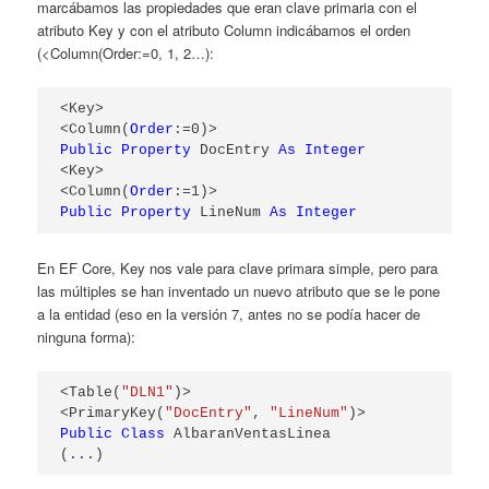
marcábamos las propiedades que eran clave primaria con el
atributo Key y con el atributo Column indicábamos el orden
(<Column(Order:=0, 1, 2…):
<Key>

<Column(
Order
Public
Property
 DocEntry 
As
Integer
<Key>

<Column(
Order
Public
Property
 LineNum 
As
Integer
En EF Core, Key nos vale para clave primara simple, pero para
las múltiples se han inventado un nuevo atributo que se le pone
a la entidad (eso en la versión 7, antes no se podía hacer de
ninguna forma):
<Table(
"DLN1"
)>

<PrimaryKey(
"DocEntry"
, 
"LineNum"
Public
Class
 AlbaranVentasLinea

(...)