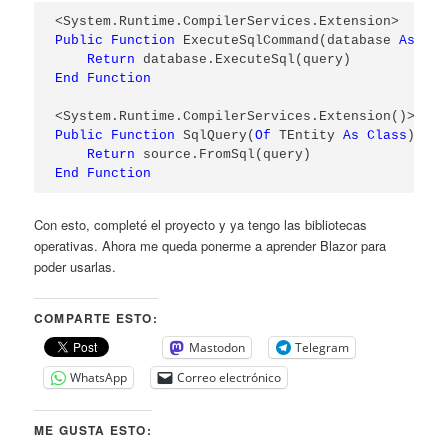
Public
Function
 ExecuteSqlCommand(database 
As
 Inf
Return
End
Function
Public
Function
 SqlQuery(
Of
 TEntity 
As
Class
)(sou
Return
End
Function
Con esto, completé el proyecto y ya tengo las bibliotecas
operativas. Ahora me queda ponerme a aprender Blazor para
poder usarlas.
COMPARTE ESTO:
Mastodon
Telegram
WhatsApp
Correo electrónico
ME GUSTA ESTO: