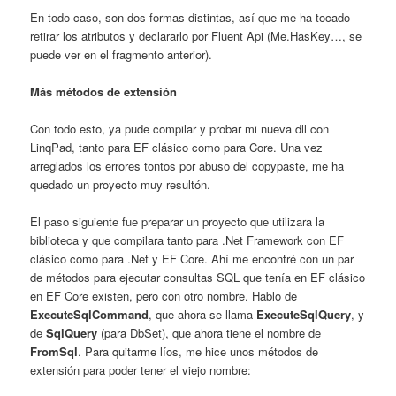
En todo caso, son dos formas distintas, así que me ha tocado
retirar los atributos y declararlo por Fluent Api (Me.HasKey…, se
puede ver en el fragmento anterior).
Más métodos de extensión
Con todo esto, ya pude compilar y probar mi nueva dll con
LinqPad, tanto para EF clásico como para Core. Una vez
arreglados los errores tontos por abuso del copypaste, me ha
quedado un proyecto muy resultón.
El paso siguiente fue preparar un proyecto que utilizara la
biblioteca y que compilara tanto para .Net Framework con EF
clásico como para .Net y EF Core. Ahí me encontré con un par
de métodos para ejecutar consultas SQL que tenía en EF clásico
en EF Core existen, pero con otro nombre. Hablo de
ExecuteSqlCommand
, que ahora se llama
ExecuteSqlQuery
, y
de
SqlQuery
(para DbSet), que ahora tiene el nombre de
FromSql
. Para quitarme líos, me hice unos métodos de
extensión para poder tener el viejo nombre: