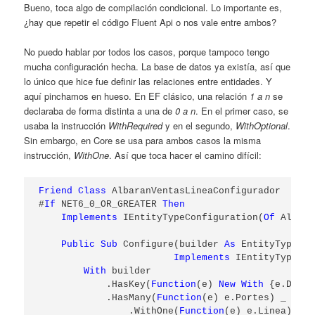
Bueno, toca algo de compilación condicional. Lo importante es,
¿hay que repetir el código Fluent Api o nos vale entre ambos?
No puedo hablar por todos los casos, porque tampoco tengo
mucha configuración hecha. La base de datos ya existía, así que
lo único que hice fue definir las relaciones entre entidades. Y
aquí pinchamos en hueso. En EF clásico, una relación
1 a n
se
declaraba de forma distinta a una de
0 a n
. En el primer caso, se
usaba la instrucción
WithRequired
y en el segundo,
WithOptional
.
Sin embargo, en Core se usa para ambos casos la misma
instrucción,
WithOne
. Así que toca hacer el camino difícil:
Friend
Class
 AlbaranVentasLineaConfigurador

#
If
 NET6_0_OR_GREATER 
Then
Implements
 IEntityTypeConfiguration(
Of
 Albara
Public
Sub
 Configure(builder 
As
 EntityTypeBui
Implements
 IEntityTypeCon
With
 builder

            .HasKey(
Function
(e) 
New
With
 {e.DocEn
            .HasMany(
Function
(e) e.Portes) _

                .WithOne(
Function
(e) e.Linea) _
