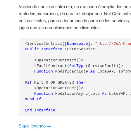
Volviendo con lo del otro día, se me ocurrió ampliar los cont
métodos asíncronos, de cara a trabajar con .Net Core este 
en los clientes, para no tocar toda la parte de los servicios
jugué con las compilaciones condicionales:
<ServiceContract([
Namespace
]:=
"http://CdA.Cro
Public
Interface
 ILotesService

    <OperationContract()>

    <FaultContract(
GetType
(ServiceFault))>

Function
 Modificar(Lote 
As
 LoteSAP, InfoC
#
If
 NET5_0_OR_GREATER 
Then
    <OperationContract()>

Function
 ModificarAsync(Lote 
As
 LoteSAP, 
#
End
If
End
Interface
Sigue leyendo
→