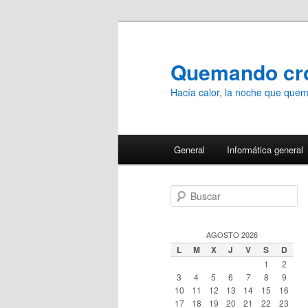
Ir
Ir
al
al
contenido
contenido
Quemando c
principal
secundario
Hacía calor, la noche que qu
Menú
General
Informática general
principal
B
u
s
c
AGOSTO 2026
a
L
M
X
J
V
S
D
r
1
2
3
4
5
6
7
8
9
10
11
12
13
14
15
16
17
18
19
20
21
22
23