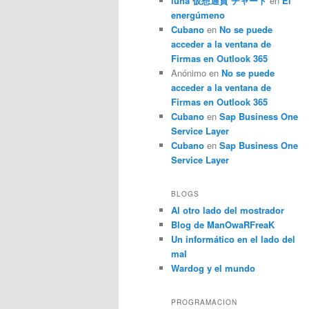
luna 仮想通貨 チャート
en
El
energúmeno
Cubano
en
No se puede
acceder a la ventana de
Firmas en Outlook 365
Anónimo
en
No se puede
acceder a la ventana de
Firmas en Outlook 365
Cubano
en
Sap Business One
Service Layer
Cubano
en
Sap Business One
Service Layer
BLOGS
Al otro lado del mostrador
Blog de ManOwaRFreaK
Un informático en el lado del
mal
Wardog y el mundo
PROGRAMACION