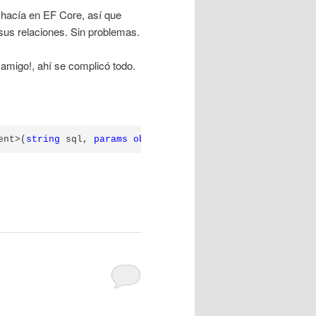
 hacía en EF Core, así que
sus relaciones. Sin problemas.
 amigo!, ahí se complicó todo.
ent>(
string
 sql, 
params
object
[] parameters)