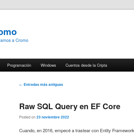
romo
emamos a Cromo
Programación
Windows
Cuentos desde la Cripta
Navegación
←
Entradas más antiguas
de
entradas
Raw SQL Query en EF Core
Posted on
23 noviembre 2022
Cuando, en 2016, empecé a trastear con Entity Framework, 