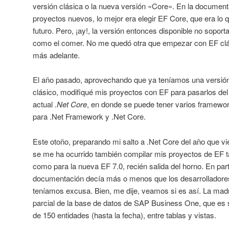
versión clásica o la nueva versión «Core». En la document
proyectos nuevos, lo mejor era elegir EF Core, que era lo q
futuro. Pero, ¡ay!, la versión entonces disponible no soport
como el comer. No me quedó otra que empezar con EF clá
más adelante.
El año pasado, aprovechando que ya teníamos una versión
clásico, modifiqué mis proyectos con EF para pasarlos del
actual
.Net Core
, en donde se puede tener varios framewor
para .Net Framework y .Net Core.
Este otoño, preparando mi salto a .Net Core del año que v
se me ha ocurrido también compilar mis proyectos de EF ta
como para la nueva EF 7.0, recién salida del horno. En par
documentación decía más o menos que los desarrolladores
teníamos excusa. Bien, me dije, veamos si es así. La mad
parcial de la base de datos de SAP Business One, que es s
de 150 entidades (hasta la fecha), entre tablas y vistas.