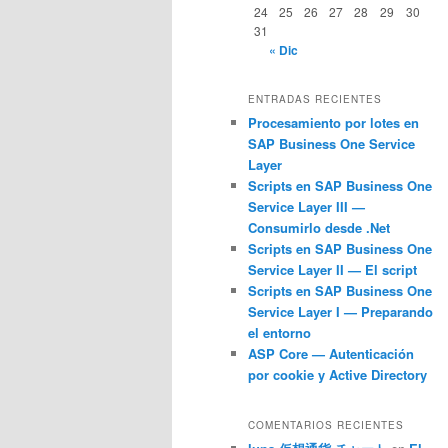
24
25
26
27
28
29
30
31
« Dic
ENTRADAS RECIENTES
Procesamiento por lotes en
SAP Business One Service
Layer
Scripts en SAP Business One
Service Layer III —
Consumirlo desde .Net
Scripts en SAP Business One
Service Layer II — El script
Scripts en SAP Business One
Service Layer I — Preparando
el entorno
ASP Core — Autenticación
por cookie y Active Directory
COMENTARIOS RECIENTES