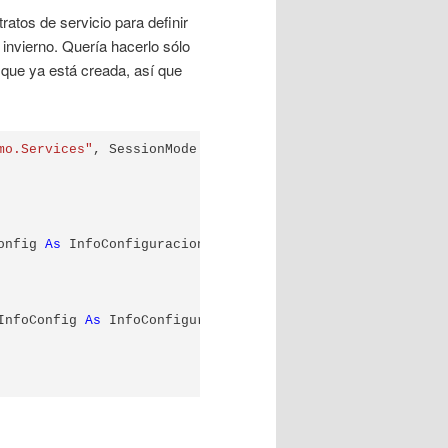
ratos de servicio para definir
invierno. Quería hacerlo sólo
, que ya está creada, así que
mo.Services"
onfig 
As
 InfoConfiguracion) 
As
 Mensaje

InfoConfig 
As
 InfoConfiguracion) 
As
 Task(
Of
 Mensaje)
