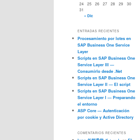
24
25
26
27
28
29
30
31
« Dic
ENTRADAS RECIENTES
Procesamiento por lotes en
SAP Business One Service
Layer
Scripts en SAP Business One
Service Layer III —
Consumirlo desde .Net
Scripts en SAP Business One
Service Layer II — El script
Scripts en SAP Business One
Service Layer I — Preparando
el entorno
ASP Core — Autenticación
por cookie y Active Directory
COMENTARIOS RECIENTES