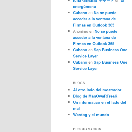
luna 仮想通貨 チャート
en
El
energúmeno
Cubano
en
No se puede
acceder a la ventana de
Firmas en Outlook 365
Anónimo
en
No se puede
acceder a la ventana de
Firmas en Outlook 365
Cubano
en
Sap Business One
Service Layer
Cubano
en
Sap Business One
Service Layer
BLOGS
Al otro lado del mostrador
Blog de ManOwaRFreaK
Un informático en el lado del
mal
Wardog y el mundo
PROGRAMACION