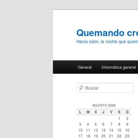
Ir
Ir
al
al
contenido
contenido
Quemando c
principal
secundario
Hacía calor, la noche que qu
Menú
General
Informática general
principal
B
u
s
c
AGOSTO 2026
a
L
M
X
J
V
S
D
r
1
2
3
4
5
6
7
8
9
10
11
12
13
14
15
16
17
18
19
20
21
22
23