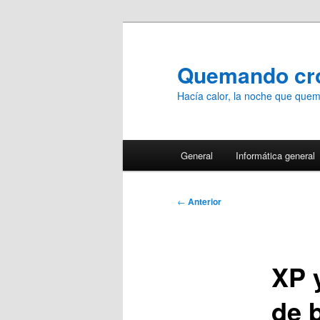
Ir
al
contenido
Quemando c
principal
Hacía calor, la noche que qu
Menú
General
Informática general
principal
Navegación
←
Anterior
de
entradas
XP 
de 