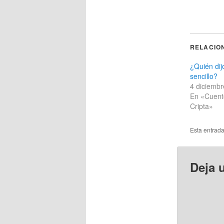
RELACIO
¿Quién dij
sencillo?
4 diciemb
En «Cuent
Cripta»
Esta entrad
Deja 