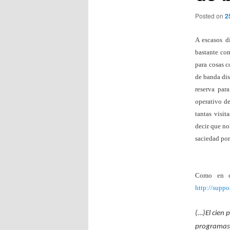
Posted on
2
A escasos d
bastante co
para cosas 
de banda dis
reserva para
operativo d
tantas visit
decir que no
saciedad por
Como en ca
http://supp
(…)El cien 
programas,