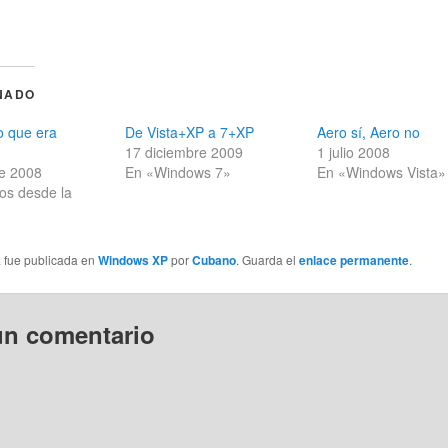
NADO
o que era
De Vista+XP a 7+XP
Aero sí, Aero no
17 diciembre 2009
1 julio 2008
re 2008
En «Windows 7»
En «Windows Vista»
os desde la
a fue publicada en
Windows XP
por
Cubano
. Guarda el
enlace permanente
.
un comentario