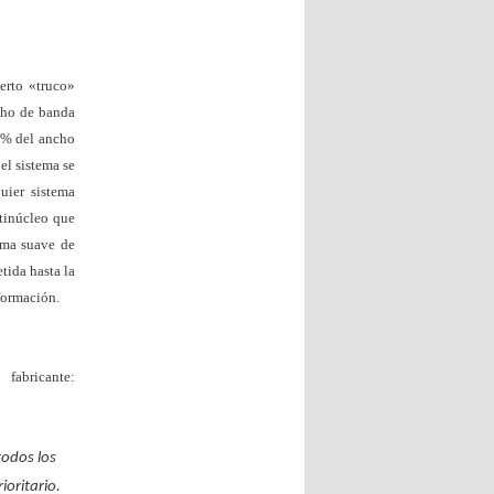
erto «truco»
cho de banda
0% del ancho
el sistema se
quier sistema
tinúcleo que
orma suave de
tida hasta la
formación.
fabricante:
todos los
oritario.