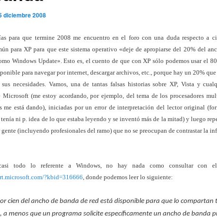
5 diciembre 2008
ías para que termine 2008 me encuentro en el foro con una duda respecto a ci
mún para XP para que este sistema operativo «deje de apropiarse del 20% del an
como Windows Update». Esto es, el cuento de que con XP sólo podemos usar el 8
ponible para navegar por internet, descargar archivos, etc., porque hay un 20% que 
 sus necesidades. Vamos, una de tantas falsas historias sobre XP, Vista y cual
e Microsoft (me estoy acordando, por ejemplo, del tema de los procesadores mul
as me está dando), iniciadas por un error de interpretación del lector original (f
 tenía ni p. idea de lo que estaba leyendo y se inventó más de la mitad) y luego repe
 gente (incluyendo profesionales del ramo) que no se preocupan de contrastar la in
si todo lo referente a Windows, no hay nada como consultar con el 
ort.microsoft.com/?kbid=316666
, donde podemos leer lo siguiente:
por cien del ancho de banda de red está disponible para que lo compartan 
 a menos que un programa solicite específicamente un ancho de banda pri