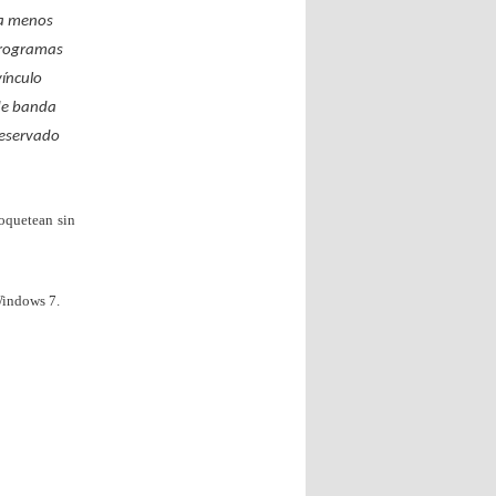
 a menos
 programas
vínculo
 de banda
reservado
toquetean sin
Windows 7.