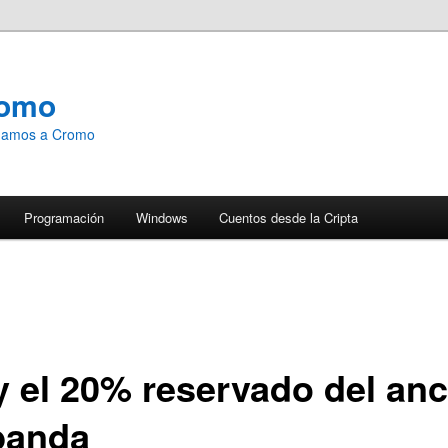
romo
emamos a Cromo
Programación
Windows
Cuentos desde la Cripta
y el 20% reservado del an
banda