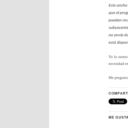
Este ancho
que el pro
pueden rese
subyacente 
no envía da
está dispon
Yo lo siento
necesidad en
Me pregunto 
COMPART
ME GUSTA