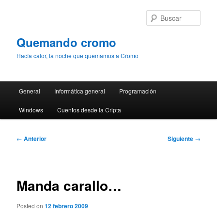
Ir
al
Busc
contenido
principal
Quemando cromo
Hacía calor, la noche que quemamos a Cromo
Menú
General
Informática general
Programación
principal
Windows
Cuentos desde la Cripta
Navegación
←
Anterior
Siguiente
→
de
entradas
Manda carallo…
Posted on
12 febrero 2009