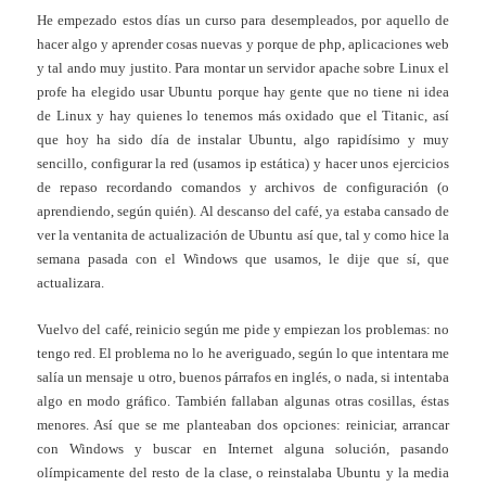
He empezado estos días un curso para desempleados, por aquello de
hacer algo y aprender cosas nuevas y porque de php, aplicaciones web
y tal ando muy justito. Para montar un servidor apache sobre Linux el
profe ha elegido usar Ubuntu porque hay gente que no tiene ni idea
de Linux y hay quienes lo tenemos más oxidado que el Titanic, así
que hoy ha sido día de instalar Ubuntu, algo rapidísimo y muy
sencillo, configurar la red (usamos ip estática) y hacer unos ejercicios
de repaso recordando comandos y archivos de configuración (o
aprendiendo, según quién). Al descanso del café, ya estaba cansado de
ver la ventanita de actualización de Ubuntu así que, tal y como hice la
semana pasada con el Windows que usamos, le dije que sí, que
actualizara.
Vuelvo del café, reinicio según me pide y empiezan los problemas: no
tengo red. El problema no lo he averiguado, según lo que intentara me
salía un mensaje u otro, buenos párrafos en inglés, o nada, si intentaba
algo en modo gráfico. También fallaban algunas otras cosillas, éstas
menores. Así que se me planteaban dos opciones: reiniciar, arrancar
con Windows y buscar en Internet alguna solución, pasando
olímpicamente del resto de la clase, o reinstalaba Ubuntu y la media