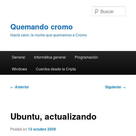
Ir
al
Busc
contenido
principal
Quemando cromo
Hacía calor, la noche que quemamos a Cromo
Menú
General
Informática general
Programación
principal
Windows
Cuentos desde la Cripta
Navegación
←
Anterior
Siguiente
→
de
entradas
Ubuntu, actualizando
Posted on
13 octubre 2009