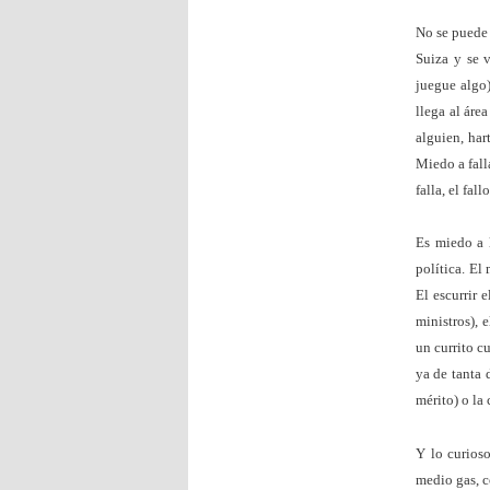
No se puede 
Suiza y se v
juegue algo)
llega al áre
alguien, har
Miedo a falla
falla, el fal
Es miedo a 
política. El
El escurrir 
ministros), 
un currito c
ya de tanta 
mérito) o la
Y lo curios
medio gas, c