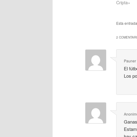
Cripta»
Esta entrad
2 COMENTARI
Pauner
El fút
Los po
Anonim
Ganas?
Estamo
hay c