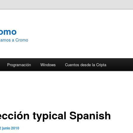
romo
emamos a Cromo
Programación
Windows
Cuentos desde la Cripta
ección typical Spanish
2 junio 2010