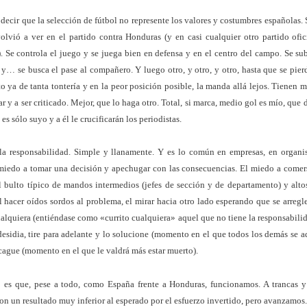
decir que la selección de fútbol no represente los valores y costumbres españolas. 
olvió a ver en el partido contra Honduras (y en casi cualquier otro partido ofi
. Se controla el juego y se juega bien en defensa y en el centro del campo. Se sub
a y… se busca el pase al compañero. Y luego otro, y otro, y otro, hasta que se pier
to ya de tanta tontería y en la peor posición posible, la manda allá lejos. Tienen mi
r y a ser criticado. Mejor, que lo haga otro. Total, si marca, medio gol es mío, que d
lo es sólo suyo y a él le crucificarán los periodistas.
la responsabilidad. Simple y llanamente. Y es lo común en empresas, en organi
 miedo a tomar una decisión y apechugar con las consecuencias. El miedo a comer
el bulto típico de mandos intermedios (jefes de sección y de departamento) y altos
el hacer oídos sordos al problema, el mirar hacia otro lado esperando que se arregl
ualquiera (entiéndase como «currito cualquiera» aquel que no tiene la responsabili
desidia, tire para adelante y lo solucione (momento en el que todos los demás se a
 cague (momento en el que le valdrá más estar muerto).
o es que, pese a todo, como España frente a Honduras, funcionamos. A trancas y 
on un resultado muy inferior al esperado por el esfuerzo invertido, pero avanzamos