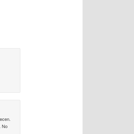
recen.
. No