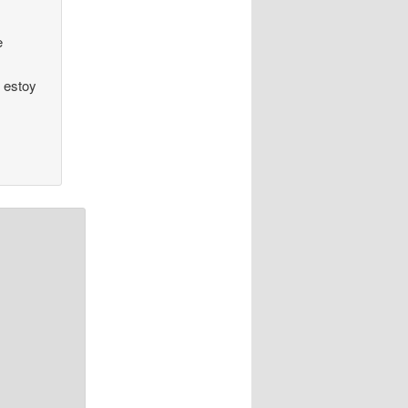
e
o estoy