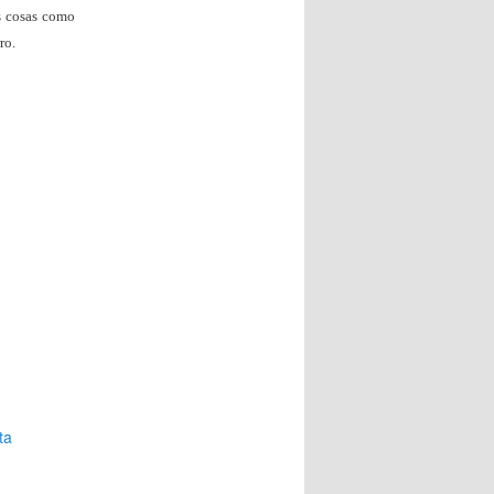
s cosas como
ro.
ta