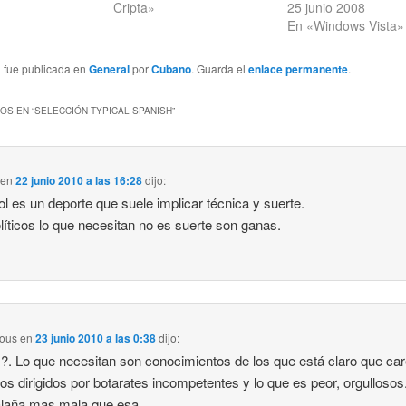
Cripta»
25 junio 2008
En «Windows Vista»
a fue publicada en
General
por
Cubano
. Guarda el
enlace permanente
.
OS EN “
SELECCIÓN TYPICAL SPANISH
”
en
22 junio 2010 a las 16:28
dijo:
bol es un deporte que suele implicar técnica y suerte.
líticos lo que necesitan no es suerte son ganas.
ous
en
23 junio 2010 a las 0:38
dijo:
. Lo que necesitan son conocimientos de los que está claro que ca
s dirigidos por botarates incompetentes y lo que es peor, orgullosos
alaña mas mala que esa.