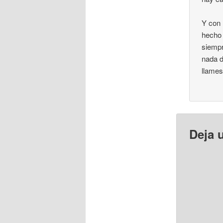
Y con 
hecho 
siempr
nada d
llames
Deja 