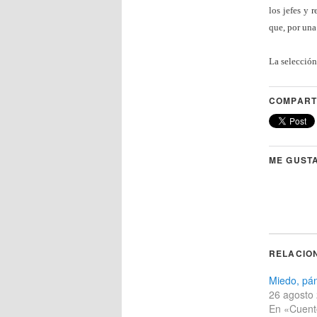
los jefes y
que, por una
La selección 
COMPART
ME GUSTA
RELACIO
Miedo, pán
26 agosto
En «Cuent