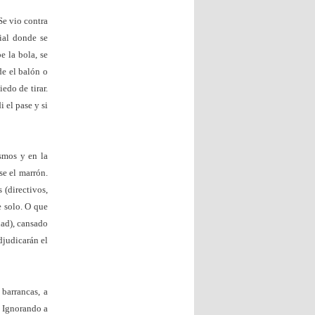
Se vio contra
cial donde se
e la bola, se
de el balón o
edo de tirar.
i el pase y si
smos y en la
se el marrón.
 (directivos,
e solo. O que
dad), cansado
djudicarán el
barrancas, a
. Ignorando a