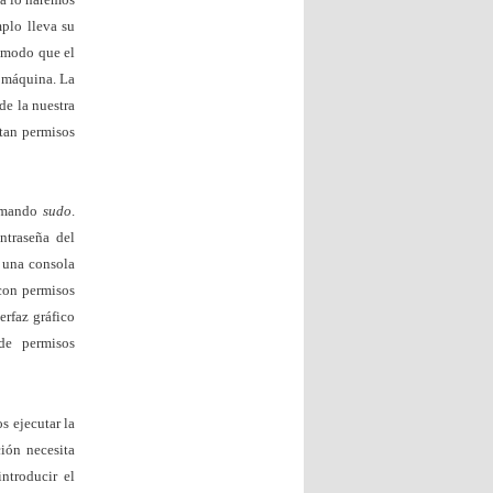
plo lleva su
ómodo que el
a máquina. La
de la nuestra
tan permisos
comando
sudo
.
traseña del
e una consola
on permisos
erfaz gráfico
de permisos
s ejecutar la
ión necesita
ntroducir el