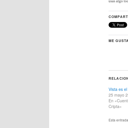
usas algo to
COMPART
ME GUSTA
RELACIO
Vista es el
25 mayo 
En «Cuent
Cripta»
Esta entrad