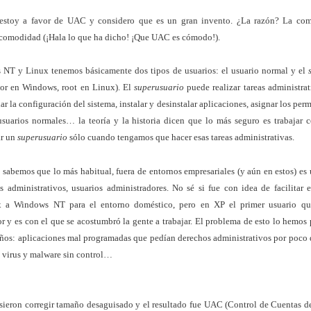
 estoy a favor de UAC y considero que es un gran invento. ¿La razón? La co
 comodidad (¡Hala lo que ha dicho! ¡Que UAC es cómodo!).
NT y Linux tenemos básicamente dos tipos de usuarios: el usuario normal y el
dor en Windows, root en Linux). El
superusuario
puede realizar tareas administrati
r la configuración del sistema, instalar y desinstalar aplicaciones, asignar los per
usuarios normales… la teoría y la historia dicen que lo más seguro es trabajar
ar un
superusuario
sólo cuando tengamos que hacer esas tareas administrativas.
sabemos que lo más habitual, fuera de entornos empresariales (y aún en estos) es 
 administrativos, usuarios administradores. No sé si fue con idea de facilitar
 a Windows NT para el entorno doméstico, pero en XP el primer usuario que
r y es con el que se acostumbró la gente a trabajar. El problema de esto lo hemos
 años: aplicaciones mal programadas que pedían derechos administrativos por poco 
 virus y malware sin control…
sieron corregir tamaño desaguisado y el resultado fue UAC (Control de Cuentas d