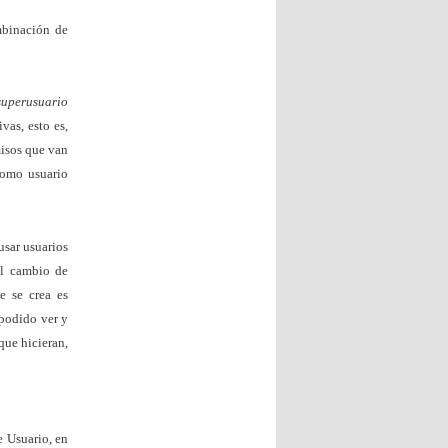
mbinación de
superusuario
vas, esto es,
misos que van
 como usuario
usar usuarios
 el cambio de
 se crea es
 podido ver y
que hicieran,
e Usuario, en