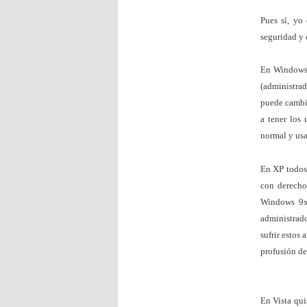
Pues sí, yo
seguridad y
En Windows 
(administra
puede cambia
a tener los 
normal y us
En XP todos 
con derechos
Windows 9x
administrado
sufrir estos
profusión de
En Vista qui