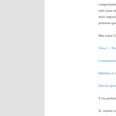
comportamien
sudo
pasa má
sería imposi
personas que
Más sobre 
Vista 1 – Tr
Comentarios 
Habilitar el
Sálvese quie
Y los profes
Je, resulta 