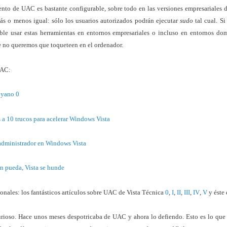
to de UAC es bastante configurable, sobre todo en las versiones empresariales 
s o menos igual: sólo los usuarios autorizados podrán ejecutar
sudo
tal cual. Si
ble usar estas herramientas en entornos empresariales o incluso en entornos do
 no queremos que toqueteen en el ordenador.
UAC:
oyano 0
a 10 trucos para acelerar Windows Vista
 administrador en Windows Vista
n pueda, Vista se hunde
ionales: los fantásticos artículos sobre UAC de Vista Técnica
0
,
I
,
II
,
III
,
IV
,
V
y éste
curioso. Hace unos meses despotricaba de UAC y ahora lo defiendo. Esto es lo qu