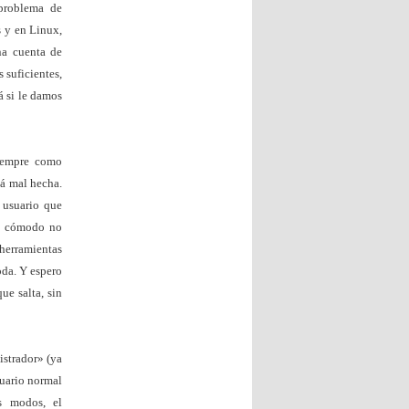
problema de
s y en Linux,
a cuenta de
 suficientes,
á si le damos
siempre como
tá mal hecha.
 usuario que
ás cómodo no
 herramientas
oda. Y espero
e salta, sin
strador» (ya
suario normal
s modos, el