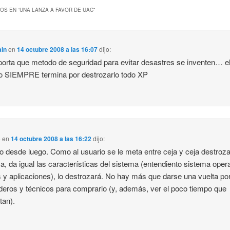
OS EN “
UNA LANZA A FAVOR DE UAC
”
in
en
14 octubre 2008 a las 16:07
dijo:
orta que metodo de seguridad para evitar desastres se inventen… e
o SIEMPRE termina por destrozarlo todo XP
o
en
14 octubre 2008 a las 16:22
dijo:
o desde luego. Como al usuario se le meta entre ceja y ceja destroza
a, da igual las características del sistema (entendiento sistema opera
s y aplicaciones), lo destrozará. No hay más que darse una vuelta po
deros y técnicos para comprarlo (y, además, ver el poco tiempo que
tan).