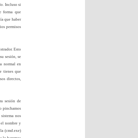
o. Incluso si
 forma que
nía que haber
ios permisos
strador. Esto
 su sesión, se
ra normal en
e tienes que
sos directos,
ra sesión de
o pinchamos
 sistema nos
, el nombre y
la (cmd.exe)
la lo haremos