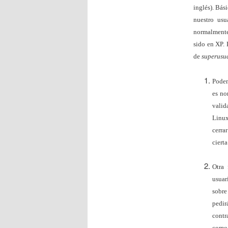
inglés). Bás
nuestro usu
normalmente 
sido en XP.
de
superusu
Podem
es no
valid
Linux
cerra
ciert
Otra
usuar
sobre
pedir
contr
como