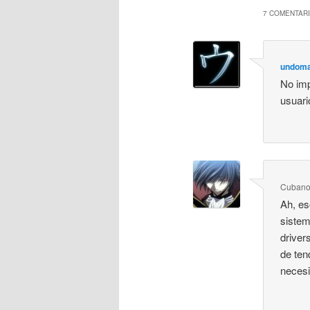
7 COMENTARI
undoma
No imp
usuari
Cuban
Ah, es
sistem
driver
de ten
necesi