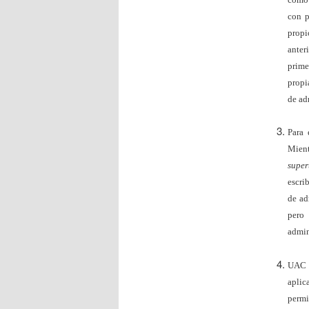
con p
prop
anter
prime
propi
de ad
Para
Mien
super
escri
de ad
pero
admin
UAC m
aplic
permi