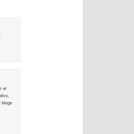
l
r el
tivo,
r blogs