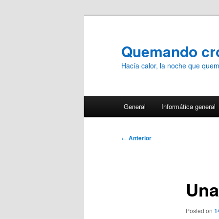
Ir
al
contenido
Quemando c
principal
Hacía calor, la noche que qu
Menú
General
Informática general
principal
Navegación
←
Anterior
de
entradas
Una
Posted on
1