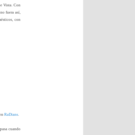
de Vista. Con
 no fuera así,
mésticos, con
 en
RaDians
.
e pasa cuando