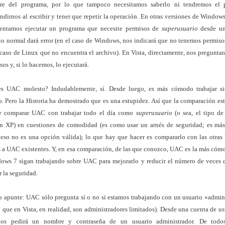
re del programa, por lo que tampoco necesitamos saberlo ni tendremos el 
ndirnos al escribir y tener que repetir la operación. En otras versiones de Window
tentamos ejecutar un programa que necesite permisos de
superusuario
desde un
io normal dará error (en el caso de Windows, nos indicará que no tenemos permisos
 caso de Linux que no encuentra el archivo). En Vista, directamente, nos preguntar
sos y, si lo hacemos, lo ejecutará.
es UAC molesto? Indudablemente, sí. Desde luego, es más cómodo trabajar 
o.
Pero la Historia ha demostrado que es una estupidez. Así que la comparación es
e comparar UAC con trabajar todo el día como
superusuario
(o sea, el tipo de
n XP) en cuestiones de comodidad (es como usar un arnés de seguridad; es m
 eso no es una opción válida); lo que hay que hacer es compararlo con las otras
 a UAC existentes. Y, en esa comparación, de las que conozco, UAC es la más cóm
ows 7 sigan trabajando sobre UAC para mejorarlo y reducir el número de veces qu
 la seguridad.
 apunte: UAC sólo pregunta sí o no si estamos trabajando con un usuario «admini
que en Vista, en realidad, son administradores limitados). Desde una cuenta de u
 nos pedirá un nombre y contraseña de un usuario administrador. De todo