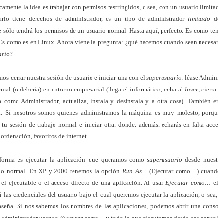
icamente la idea es trabajar con permisos restringidos, o sea, con un usuario limitad
ario tiene derechos de administrador, es un tipo de administrador
limitado
de
sólo tendrá los permisos de un usuario normal. Hasta aquí, perfecto. Es como te
 Es como es en Linux. Ahora viene la pregunta: ¿qué hacemos cuando sean necesar
ario
?
os cerrar nuestra sesión de usuario e iniciar una con el
superusuario
, léase Admini
rmal (o debería) en entorno empresarial (llega el informático, echa al
luser
, cierra
a como Administrador, actualiza, instala y desinstala y a otra cosa). También e
. Si nosotros somos quienes administramos la máquina es muy molesto, porqu
r tu sesión de trabajo normal e iniciar otra, donde, además, echarás en falta acce
a ordenación, favoritos de internet…
 forma es ejecutar la aplicación que queramos como
superusuario
desde nuest
io normal. En XP y 2000 tenemos la opción
Run As…
(Ejecutar como…) cuand
 el ejecutable o el acceso directo de una aplicación. Al usar
Ejecutar como…
el
á las credenciales del usuario bajo el cual queremos ejecutar la aplicación, o sea
aseña. Si nos sabemos los nombres de las aplicaciones, podemos abrir una conso
 administrador usando
Ejecutar como…
y todo lo que ejecutemos desde esa conso