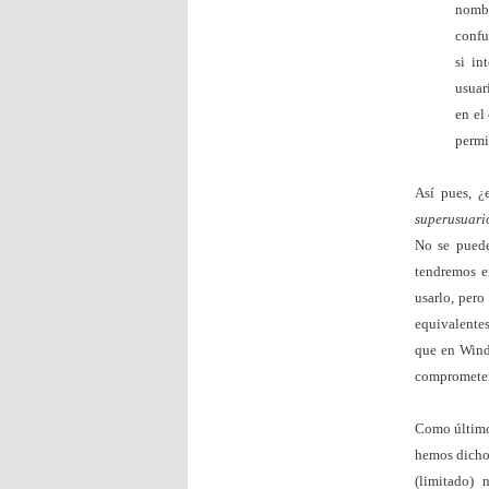
nomb
confu
si in
usuar
en el
permi
Así pues, ¿
superusuari
No se pued
tendremos e
usarlo, pero
equivalentes
que en Wind
comprometer
Como último
hemos dicho 
(limitado)