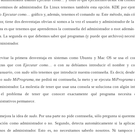
ermisos de administrador. En Linux tenemos también esta opción. KDE por ejem
io
Ejecutar como…
gráfico y, además, tenemos el comando
su
. Este método, más c
ior, tiene dos desventajas obvias si somos a la vez el usuario y administrador de l
ra es que tenemos que aprendernos la contraseña del administrador o root además 
a. La segunda es que debemos saber qué programas (y puede que archivos) necesi
ministrador.
 evitar la primera desventaja en sistemas como Ubuntu y Mac OS se usa el 
tras que con
Ejecutar como…
o con
su
debíamos introducir el nombre y con
usuario
, con
sudo
sólo tenemos que introducir nuestra contraseña. Es decir, desd
bo
sudo MiPrograma
, me pedirá mi contraseña, la meto y se ejecuta
MiPrograma
c
ministrador. La molestia de tener que usar una consola se soluciona con algún int
 el problema de tener que conocer exactamente qué programa necesita 
istrativos permanece.
ejora la idea de
sudo.
Por una parte no pide contraseña, sólo pregunta si queremo
ación como administrador o no. Segundo, detecta automáticamente si la aplicac
sos de administrador. Esto es, no necesitamos saberlo nosotros. Ni tampoco i