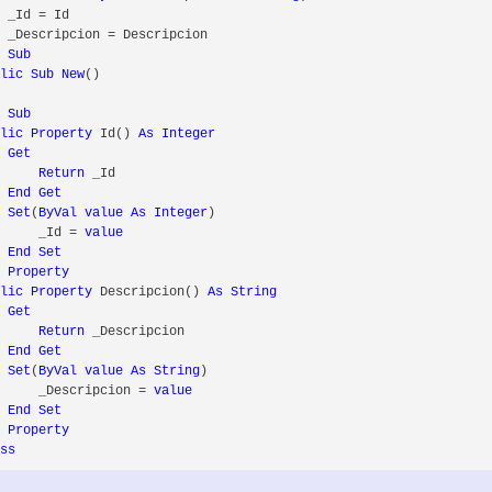
 _Id = Id

 _Descripcion = Descripcion

d
Sub
blic
Sub
New
()

d
Sub
blic
Property
 Id() 
As
Integer
Get
Return
 _Id

End
Get
Set
(
ByVal
value
As
Integer
)

      _Id = 
value
End
Set
d
Property
blic
Property
 Descripcion() 
As
String
Get
Return
 _Descripcion

End
Get
Set
(
ByVal
value
As
String
)

      _Descripcion = 
value
End
Set
d
Property
ass