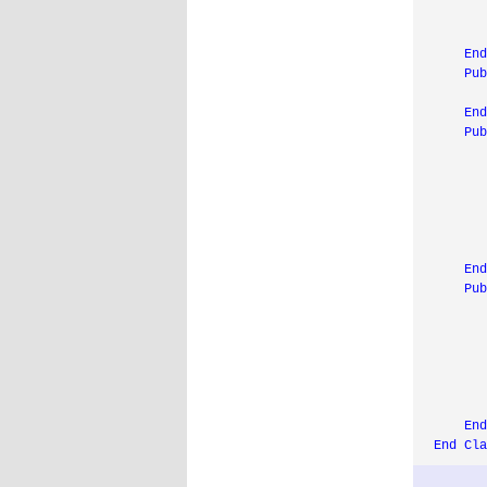
       
       
En
Pu
En
Pu
      
En
Pu
      
En
End
Cl