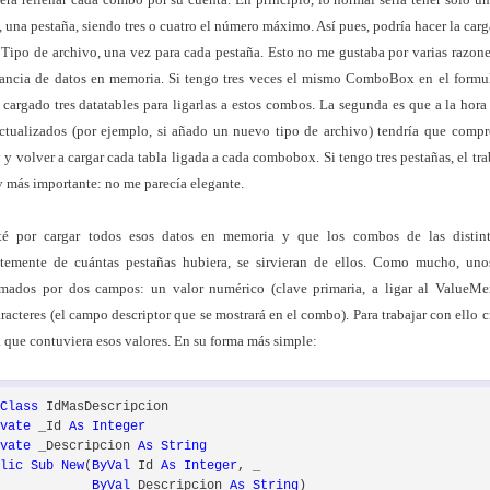
es, una pestaña, siendo tres o cuatro el número máximo. Así pues, podría hacer la car
Tipo de archivo, una vez para cada pestaña. Esto no me gustaba por varias razone
dancia de datos en memoria. Si tengo tres veces el mismo ComboBox en el formula
 cargado tres datatables para ligarlas a estos combos. La segunda es que a la hor
actualizados (por ejemplo, si añado un nuevo tipo de archivo) tendría que compr
 y volver a cargar cada tabla ligada a cada combobox. Si tengo tres pestañas, el trab
 y más importante: no me parecía elegante.
é por cargar todos esos datos en memoria y que los combos de las distint
temente de cuántas pestañas hubiera, se sirvieran de ellos. Como mucho, uno
ormados por dos campos: un valor numérico (clave primaria, a ligar al ValueM
racteres (el campo descriptor que se mostrará en el combo). Para trabajar con ello c
 que contuviera esos valores. En su forma más simple:
Class
 IdMasDescripcion

ivate
 _Id 
As
Integer
ivate
 _Descripcion 
As
String
blic
Sub
New
(
ByVal
 Id 
As
Integer
, _

ByVal
 Descripcion 
As
String
)
