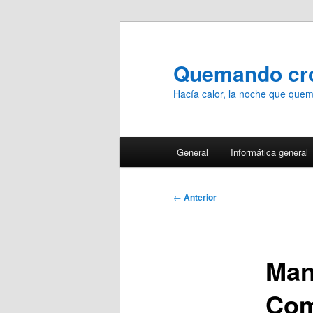
Ir
al
contenido
Quemando c
principal
Hacía calor, la noche que qu
Menú
General
Informática general
principal
Navegación
←
Anterior
de
entradas
Man
Co