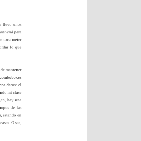
e llevo unos
ront-end
para
me toca meter
cordar lo que
la de mantener
os comboboxes
cos datos: el
ando mi clase
gen, hay una
ampos de las
s, estando en
leases. O sea,