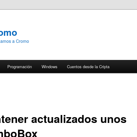
romo
emamos a Cromo
Programación
Windows
Cuentos desde la Cripta
tener actualizados unos
mboBox