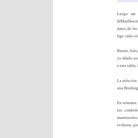
Luego me d
IdMasDescrip
datos de las
ligo cada co
Bueno, listo
yo añado un 
a esta tabla
La solución 
una BindingL
En resumen: 
los combob
mantenerlos
evidente, pe