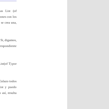
as List (of
iones con los
 se crea una,
 Si, digamos,
rrespondiente
ist(of T) por
 Enlazo todos
ist y puedo
así, resulta