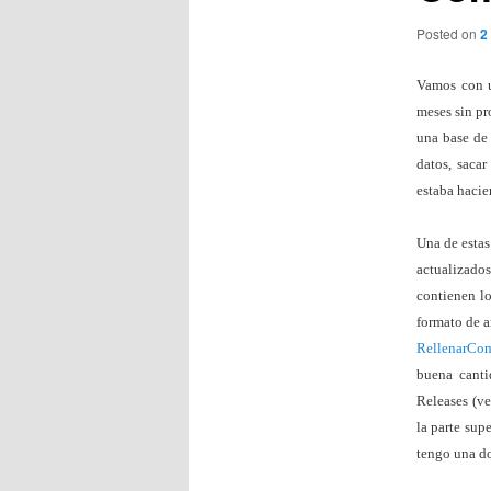
Posted on
2
Vamos con u
meses sin pr
una base de 
datos, sacar
estaba hacie
Una de estas
actualizados
contienen lo
formato de a
RellenarCo
buena canti
Releases (ve
la parte supe
tengo una d