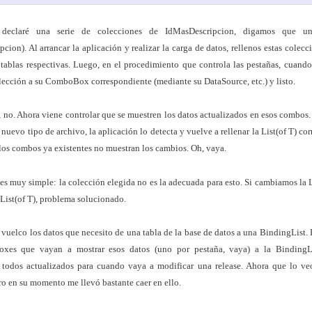
eclaré una serie de colecciones de IdMasDescripcion, digamos que un
cion). Al arrancar la aplicación y realizar la carga de datos, rellenos estas colecc
 tablas respectivas. Luego, en el procedimiento que controla las pestañas, cuando
lección a su ComboBox correspondiente (mediante su DataSource, etc.) y listo.
, no. Ahora viene controlar que se muestren los datos actualizados en esos combos.
nuevo tipo de archivo, la aplicación lo detecta y vuelve a rellenar la List(of T) co
, los combos ya existentes no muestran los cambios. Oh, vaya.
es muy simple: la colección elegida no es la adecuada para esto. Si cambiamos la L
ist(of T), problema solucionado.
vuelco los datos que necesito de una tabla de la base de datos a una BindingList.
oxes que vayan a mostrar esos datos (uno por pestaña, vaya) a la BindingL
 todos actualizados para cuando vaya a modificar una release. Ahora que lo veo 
ro en su momento me llevó bastante caer en ello.