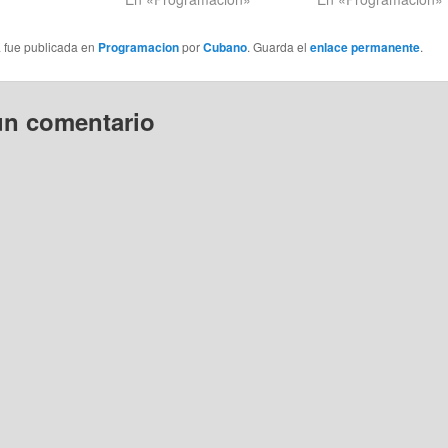
a fue publicada en
Programacion
por
Cubano
. Guarda el
enlace permanente
.
un comentario