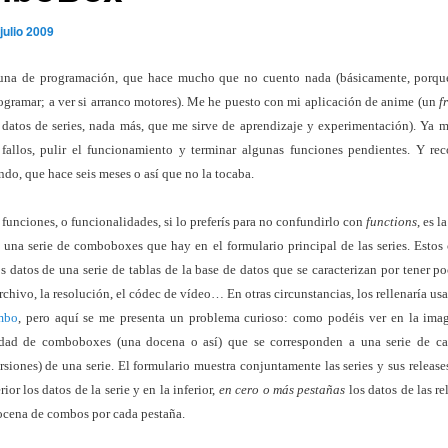
 julio 2009
na de programación, que hace mucho que no cuento nada (básicamente, porqu
ogramar; a ver si arranco motores). Me he puesto con mi aplicación de anime (un
f
datos de series, nada más, que me sirve de aprendizaje y experimentación). Ya 
 fallos, pulir el funcionamiento y terminar algunas funciones pendientes. Y re
ndo, que hace seis meses o así que no la tocaba.
 funciones, o funcionalidades, si lo preferís para no confundirlo con
functions
, es 
 una serie de comboboxes que hay en el formulario principal de las series. Est
s datos de una serie de tablas de la base de datos que se caracterizan por tener po
rchivo, la resolución, el códec de vídeo… En otras circunstancias, los rellenaría us
mbo
, pero aquí se me presenta un problema curioso: como podéis ver en la ima
dad de comboboxes (una docena o así) que se corresponden a una serie de c
rsiones) de una serie. El formulario muestra conjuntamente las series y sus release
rior los datos de la serie y en la inferior,
en cero o más pestañas
los datos de las re
ocena de combos por cada pestaña.