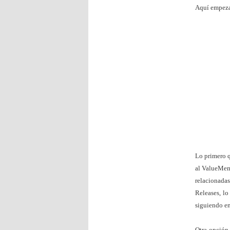
Aquí empeza
Lo primero q
al ValueMemb
relacionadas
Releases, lo
siguiendo en
Otra opción 