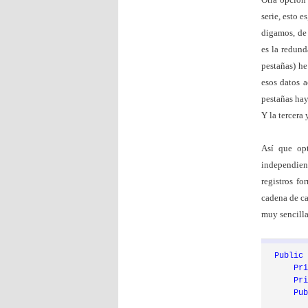
serie, esto 
digamos, de 
es la redun
pestañas) he
esos datos 
pestañas hay
Y la tercera
Así que opt
independien
registros f
cadena de ca
muy sencilla
Public
Pr
Pr
Pu