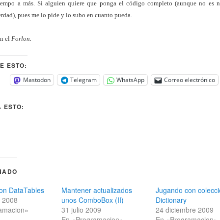
empo a más. Si alguien quiere que ponga el código completo (aunque no es n
rdad), pues me lo pide y lo subo en cuanto pueda.
n el
Forlon.
E ESTO:
Mastodon
Telegram
WhatsApp
Correo electrónico
 ESTO:
NADO
on DataTables
Mantener actualizados
Jugando con colecc
e 2008
unos ComboBox (II)
Dictionary
amacion»
31 julio 2009
24 diciembre 2009
En «Programacion»
En «Programacion»