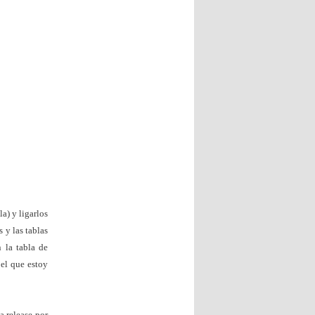
a) y ligarlos
 y las tablas
n la tabla de
 el que estoy
a release por