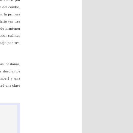
ga del combo,
s: la primera
rio (en tres
a de mantener
obar cuántas
ajo por tres.
as pestañas,
s doscientos
ember) y una
reé una clase