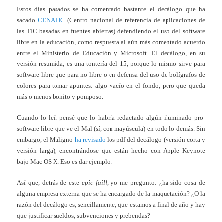
Estos días pasados se ha comentado bastante el decálogo que ha
sacado
CENATIC
(Centro nacional de referencia de aplicaciones de
las TIC basadas en fuentes abiertas) defendiendo el uso del software
libre en la educación, como respuesta al aún más comentado acuerdo
entre el Ministerio de Educación y Microsoft. El decálogo, en su
versión resumida, es una tontería del 15, porque lo mismo sirve para
software libre que para no libre o en defensa del uso de bolígrafos de
colores para tomar apuntes: algo vacío en el fondo, pero que queda
más o menos bonito y pomposo.
Cuando lo leí, pensé que lo habría redactado algún iluminado pro-
software libre que ve el Mal (sí, con mayúscula) en todo lo demás. Sin
embargo, el Maligno
ha revisado
los pdf del decálogo (versión corta y
versión larga), encontrándose que están hecho con Apple Keynote
bajo Mac OS X. Eso es dar ejemplo.
Así que, detrás de este
epic fail!
, yo me pregunto: ¿ha sido cosa de
alguna empresa externa que se ha encargado de la maquetación? ¿O la
razón del decálogo es, sencillamente, que estamos a final de año y hay
que justificar sueldos, subvenciones y prebendas?