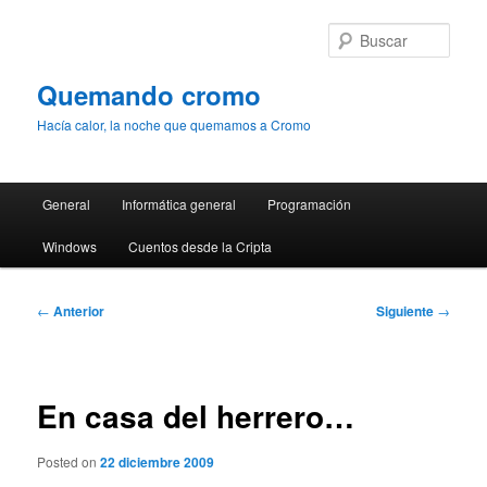
Ir
al
Busc
contenido
principal
Quemando cromo
Hacía calor, la noche que quemamos a Cromo
Menú
General
Informática general
Programación
principal
Windows
Cuentos desde la Cripta
Navegación
←
Anterior
Siguiente
→
de
entradas
En casa del herrero…
Posted on
22 diciembre 2009